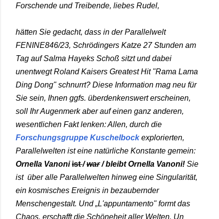
Forschende und Treibende, liebes Rudel,
hätten Sie gedacht, dass in der Parallelwelt
FENINE846/23, Schrödingers Katze 27 Stunden am
Tag auf Salma Hayeks Schoß sitzt und dabei
unentwegt Roland Kaisers Greatest Hit "Rama Lama
Ding Dong" schnurrt? Diese Information mag neu für
Sie sein, Ihnen ggfs. überdenkenswert erscheinen,
soll Ihr Augenmerk aber auf einen ganz anderen,
wesentlichen Fakt lenken: Allen, durch die
Forschungsgruppe Kuschelbock
explorierten,
Parallelwelten ist eine natürliche Konstante gemein:
Ornella Vanoni
ist
/
war
/ bleibt Ornella Vanoni!
Sie
ist über alle Parallelwelten hinweg eine Singularität,
ein kosmisches Ereignis in bezaubernder
Menschengestalt. Und „L'appuntamento" formt das
Chaos, erschafft die Schöneheit aller Welten. Un