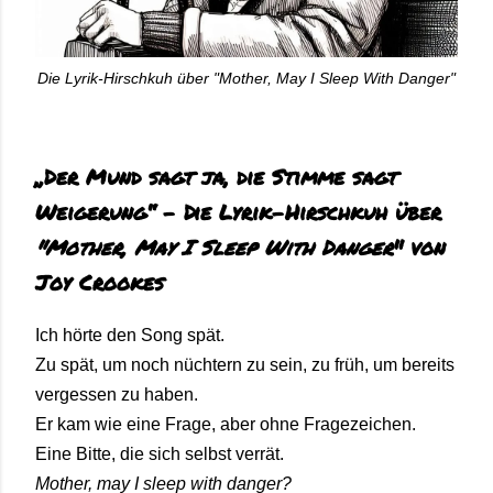
Die Lyrik-Hirschkuh über "Mother, May I Sleep With Danger"
„
Der
Mund
sagt
ja,
die
Stimme
sagt
Weigerung“ -
Die Lyrik-Hirschkuh
über
"Mother,
May
I
Sleep
With
Danger
"
von
Joy
Crookes
Ich
hörte
den
Song
spät.
Zu
spät,
um
noch
nüchtern
zu
sein,
zu
früh,
um
bereits
vergessen
zu
haben.
Er
kam
wie
eine
Frage,
aber
ohne
Fragezeichen.
Eine
Bitte,
die
sich
selbst
verrät.
Mother,
may
I
sleep
with
danger?