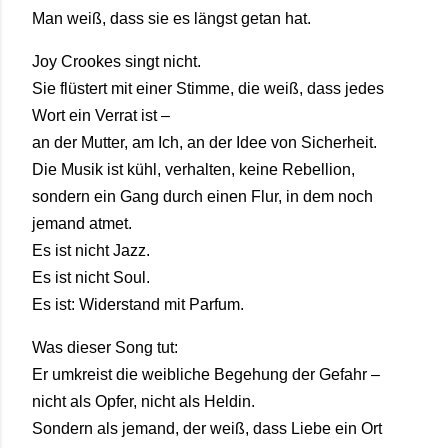
Man
weiß,
dass
sie
es
längst
getan
hat.
Joy
Crookes
singt
nicht.
Sie
flüstert
mit
einer
Stimme,
die
weiß,
dass
jedes
Wort
ein
Verrat
ist –
an
der
Mutter,
am
Ich,
an
der
Idee
von
Sicherheit.
Die
Musik
ist
kühl,
verhalten,
keine
Rebellion,
sondern
ein
Gang
durch
einen
Flur,
in
dem
noch
jemand
atmet.
Es
ist
nicht
Jazz.
Es
ist
nicht
Soul.
Es
ist:
Widerstand
mit
Parfum.
Was
dieser
Song
tut:
Er
umkreist
die
weibliche
Begehung
der
Gefahr –
nicht
als
Opfer,
nicht
als
Heldin.
Sondern
als
jemand,
der
weiß,
dass
Liebe
ein
Ort