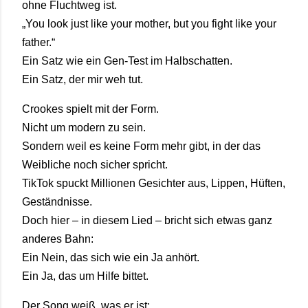
ohne
Fluchtweg
ist.
„
You
look
just
like
your
mother,
but
you
fight
like
your
father.“
Ein
Satz
wie
ein
Gen-
Test
im
Halbschatten.
Ein
Satz,
der
mir
weh
tut.
Crookes
spielt
mit
der
Form.
Nicht
um
modern
zu
sein.
Sondern
weil
es
keine
Form
mehr
gibt,
in
der
das
Weibliche
noch
sicher
spricht.
TikTok
spuckt
Millionen
Gesichter
aus,
Lippen,
Hüften,
Geständnisse.
Doch
hier –
in
diesem
Lied –
bricht
sich
etwas
ganz
anderes
Bahn:
Ein
Nein,
das
sich
wie
ein
Ja
anhört.
Ein
Ja,
das
um
Hilfe
bittet.
Der
Song
weiß,
was
er
ist: