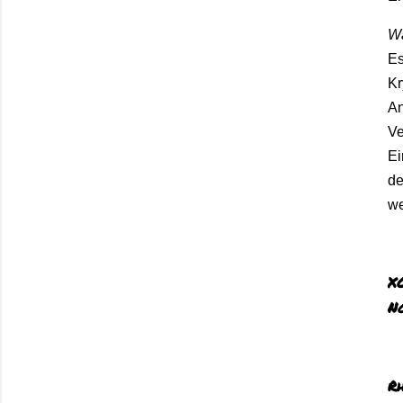
Wa
E
Kr
An
Ve
E
d
we
X
N
Rh