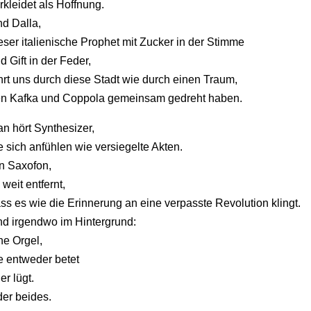
rkleidet
als
Hoffnung.
nd
Dalla,
eser
italienische
Prophet
mit
Zucker
in
der
Stimme
nd
Gift
in
der
Feder,
hrt
uns
durch
diese
Stadt
wie
durch
einen
Traum,
en
Kafka
und
Coppola
gemeinsam
gedreht
haben.
an
hört
Synthesizer,
ie
sich
anfühlen
wie
versiegelte
Akten.
in
Saxofon,
o
weit
entfernt,
ass
es
wie
die
Erinnerung
an
eine
verpasste
Revolution
klingt.
nd
irgendwo
im
Hintergrund:
ine
Orgel,
ie
entweder
betet
der
lügt.
der
beides.