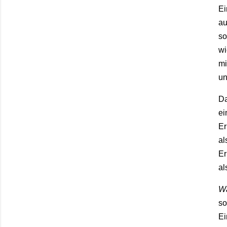
E
a
s
w
mi
u
Da
ei
E
al
E
al
Wa
s
E