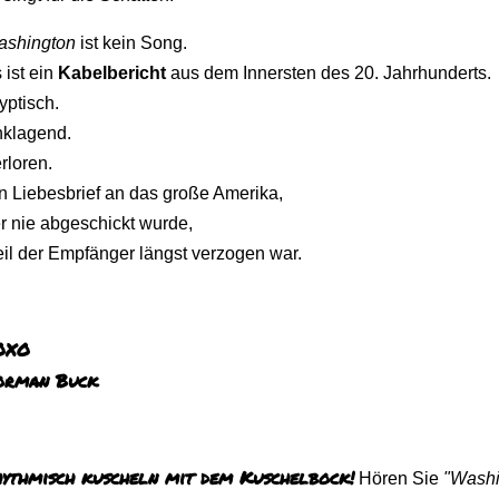
shington
ist
kein
Song.
s
ist
ein
Kabelbericht
aus
dem
Innersten
des
20.
Jahrhunderts.
yptisch.
klagend.
rloren.
in
Liebesbrief
an
das
große
Amerika,
er
nie
abgeschickt
wurde,
il
der
Empfänger
längst
verzogen
war.
OXO
orman Buck
ythmisch kuscheln mit dem Kuschelbock!
Hören Sie
"Washi