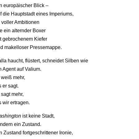
in
europäischer
Blick –
uf
die
Hauptstadt
eines
Imperiums,
o
voller
Ambitionen
ie
ein
alternder
Boxer
t
gebrochenem
Kiefer
nd
makelloser
Pressemappe.
lla
haucht,
flüstert,
schneidet
Silben
wie
n
Agent
auf
Valium.
r
weiß
mehr,
s
er
sagt.
r
sagt
mehr,
s
wir
ertragen.
shington
ist
keine
Stadt,
ondern
ein
Zustand.
in
Zustand
fortgeschrittener
Ironie,