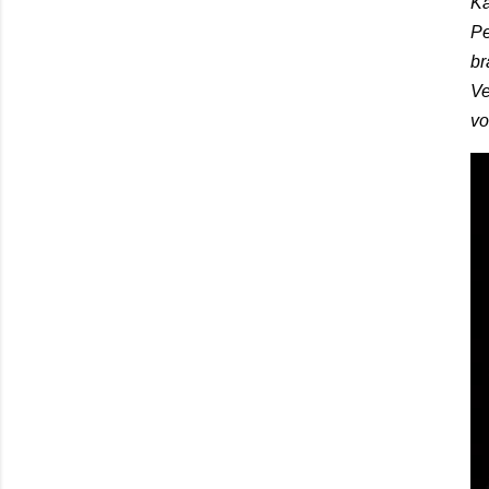
Ka
Pe
br
Ve
v