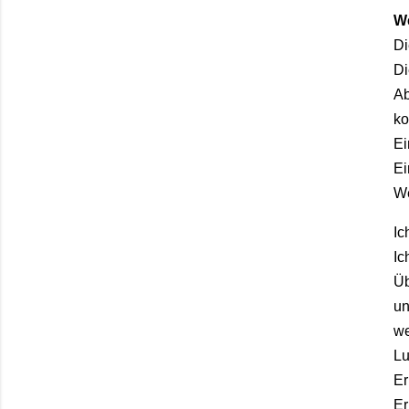
W
D
D
A
ko
E
E
W
Ic
Ic
Ü
u
we
L
E
E