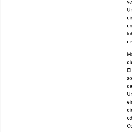
ve
U
di
u
fü
d
M
d
E
s
d
U
e
d
o
O