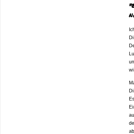
"
N
Ic
D
D
L
u
w
M
D
E
E
a
d
a