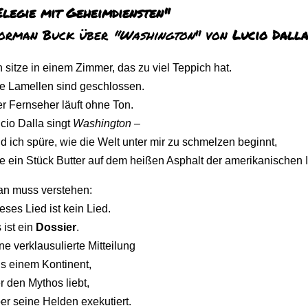
Elegie mit Geheimdiensten"
orman Buck über
"Washington
"
von
Lucio
Dall
h
sitze
in
einem
Zimmer,
das
zu
viel
Teppich
hat.
ie
Lamellen
sind
geschlossen.
er
Fernseher
läuft
ohne
Ton.
ucio
Dalla
singt
Washington
–
nd
ich
spüre,
wie
die
Welt
unter
mir
zu
schmelzen
beginnt,
ie
ein
Stück
Butter
auf
dem
heißen
Asphalt
der
amerikanischen
an
muss
verstehen:
ieses
Lied
ist
kein
Lied.
s
ist
ein
Dossier
.
ine
verklausulierte
Mitteilung
us
einem
Kontinent,
er
den
Mythos
liebt,
ber
seine
Helden
exekutiert.