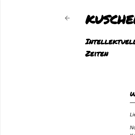
KUSCHE
Intellektuell
Zeiten
W
Li
No