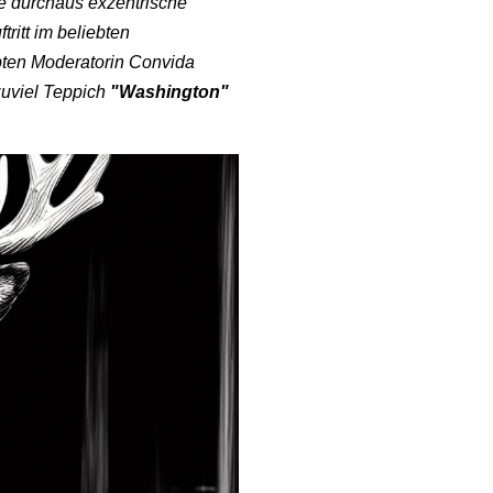
ne durchaus exzentrische
ritt im beliebten
bten Moderatorin Convida
zuviel Teppich
"Washington"