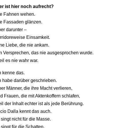
er
ist
hier
noch
aufrecht?
ie
Fahnen
wehen.
ie
Fassaden
glänzen.
ber
darunter –
rridoreweise
Einsamkeit.
ine
Liebe,
die
nie
ankam.
in
Versprechen,
das
nie
ausgesprochen
wurde.
eil
es
nie
wahr
war.
h
kenne
das.
h
habe
darüber
geschrieben.
ber
Männer,
die
ihre
Macht
verlieren,
nd
Frauen,
die
mit
Aktenkoffern
schlafen,
il
der
Inhalt
echter
ist
als
jede
Berührung.
ucio
Dalla
kennt
das
auch.
r
singt
nicht
für
die
Masse.
r
singt
für
die
Schatten.