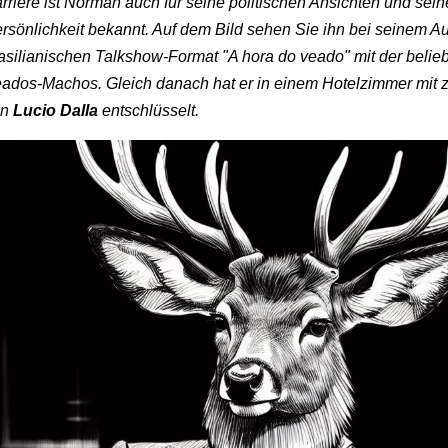
rriere ist Norman auch für seine politischen Ansichten und sei
rsönlichkeit bekannt. Auf dem Bild sehen Sie ihn bei seinem Auft
asilianischen Talkshow-Format "A hora do veado" mit der belie
ados-Machos. Gleich danach hat er in einem Hotelzimmer mit 
on
Lucio Dalla
entschlüsselt.